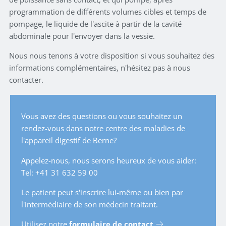
programmation de différents volumes cibles et temps de
pompage, le liquide de l'ascite à partir de la cavité
abdominale pour l'envoyer dans la vessie.
Nous nous tenons à votre disposition si vous souhaitez des
informations complémentaires, n'hésitez pas à nous
contacter.
Vous avez des questions ou vous souhaitez un
rendez-vous dans notre centre des maladies de
l'appareil digestif de Berne?
Appelez-nous, nous serons heureux de vous aider:
Tel: +41 31 632 59 00
Le patient peut s'inscrire lui-même ou bien par
l'intermédiaire de son médecin traitant.
Utilisez notre
formulaire de contact