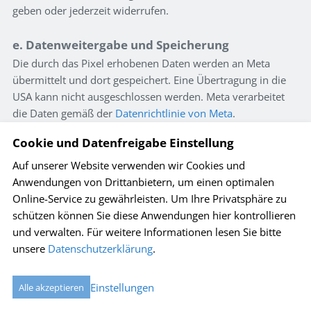
geben oder jederzeit widerrufen.
e. Datenweitergabe und Speicherung
Die durch das Pixel erhobenen Daten werden an Meta
übermittelt und dort gespeichert. Eine Übertragung in die
USA kann nicht ausgeschlossen werden. Meta verarbeitet
die Daten gemäß der
Datenrichtlinie von Meta
.
Cookie und Datenfreigabe Einstellung
f. Widerspruchs- und Opt-out-Möglichkeiten
Auf unserer Website verwenden wir Cookies und
Sie können die Erfassung durch das Meta-Pixel
Anwendungen von Drittanbietern, um einen optimalen
deaktivieren, indem Sie:
Online-Service zu gewährleisten. Um Ihre Privatsphäre zu
Ihre
Cookie-Einstellungen
auf unserer Website
schützen können Sie diese Anwendungen hier kontrollieren
anpassen.
und verwalten.
Für weitere Informationen lesen Sie bitte
Die personalisierte Werbung in Ihren
Facebook-
unsere
Datenschutzerklärung
.
Einstellungen
unter
https://www.facebook.com/settings?tab=ads
Einstellungen
Alle akzeptieren
deaktivieren.