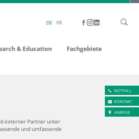
DE
FR
earch & Education
Fachgebiete
NOTFALL
KONTAKT
ANREISE
nd externer Partner unter
e passende und umfassende