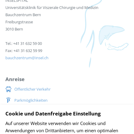
INSELSPITAL
Universitätsklinik für Viszerale Chirurgie und Medizin
Bauchzentrum Bern
Freiburgstrasse
3010 Bern
Tel.: +41 31 632 59 00
Fax: +41 31 632 59 99
bauchzentrum
insel.ch
Anreise
Öffentlicher Verkehr
Parkmöglichkeiten
Situationsplan Inselspital
Cookie und Datenfreigabe Einstellung
Auf unserer Website verwenden wir Cookies und
Social Media
Anwendungen von Drittanbietern, um einen optimalen