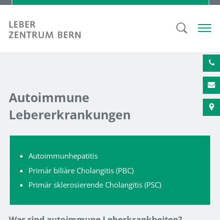
Autoimmune
Lebererkrankungen
Autoimmunhepatitis
Primär biliäre Cholangitis (PBC)
Primär sklerosierende Cholangitis (PSC)
Was sind autoimmune Leberkrankheiten?