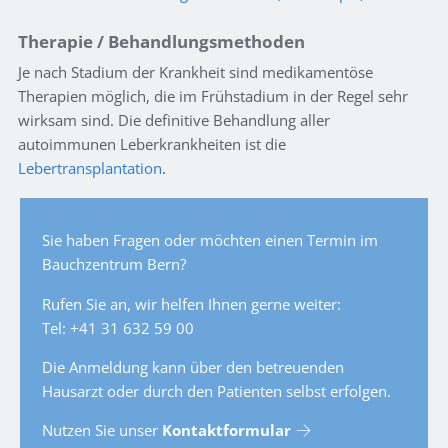
Therapie / Behandlungsmethoden
Je nach Stadium der Krankheit sind medikamentöse
Therapien möglich, die im Frühstadium in der Regel sehr
wirksam sind. Die definitive Behandlung aller
autoimmunen Leberkrankheiten ist die
Lebertransplantation
.
Sie haben Fragen oder möchten einen Termin im
Bauchzentrum Bern?
Rufen Sie an, wir helfen Ihnen gerne weiter:
Tel: +41 31 632 59 00
Die Anmeldung kann über den betreuenden
Hausarzt oder durch den Patienten selbst erfolgen.
Nutzen Sie unser
Kontaktformular