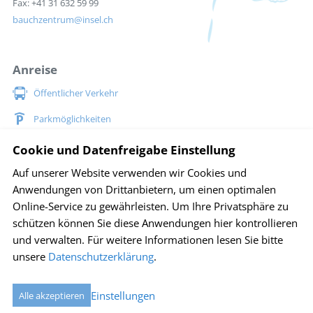
Fax: +41 31 632 59 99
bauchzentrum
insel.ch
Anreise
Öffentlicher Verkehr
Parkmöglichkeiten
Situationsplan Inselspital
Cookie und Datenfreigabe Einstellung
Auf unserer Website verwenden wir Cookies und
Social Media
Anwendungen von Drittanbietern, um einen optimalen
Online-Service zu gewährleisten. Um Ihre Privatsphäre zu
schützen können Sie diese Anwendungen hier kontrollieren
und verwalten.
Für weitere Informationen lesen Sie bitte
Impressum
Disclaimer
Sitemap
Datenschutz
unsere
Datenschutzerklärung
.
Cookie Einstellungen
created by Internetgalerie AG
Einstellungen
Alle akzeptieren